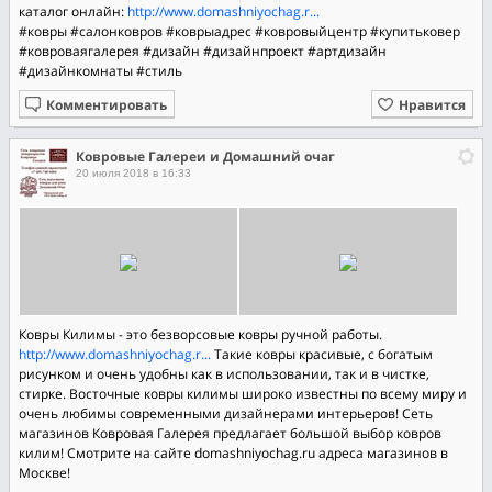
каталог онлайн:
http://www.domashniyochag.r...
#ковры
#салонковров
#коврыадрес
#ковровыйцентр
#купитьковер
#ковроваягалерея
#дизайн
#дизайнпроект
#артдизайн
#дизайнкомнаты
#стиль
Комментировать
Нравится
Ковровые Галереи и Домашний очаг
20 июля 2018 в 16:33
Ковры Килимы - это безворсовые ковры ручной работы.
http://www.domashniyochag.r...
Такие ковры красивые, с богатым
рисунком и очень удобны как в использовании, так и в чистке,
стирке. Восточные ковры килимы широко известны по всему миру и
очень любимы современными дизайнерами интерьеров! Сеть
магазинов Ковровая Галерея предлагает большой выбор ковров
килим! Смотрите на сайте domashniyochag.ru адреса магазинов в
Москве!