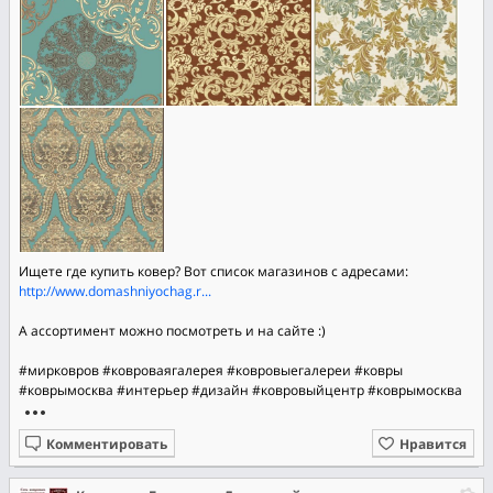
Ищете где купить ковер? Вот список магазинов с адресами:
http://www.domashniyochag.r...
А ассортимент можно посмотреть и на сайте :)
#мирковров
#ковроваягалерея
#ковровыегалереи
#ковры
#коврымосква
#интерьер
#дизайн
#ковровыйцентр
#коврымосква
Комментировать
Нравится