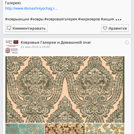
Галерея)
http://www.domashniyochag.r...
#коврыакции
#ковры
#ковроваягалерея
#мирковров
#акция
Комментировать
Нравится
Ковровые Галереи и Домашний очаг
22 мая 2019 в 18:45