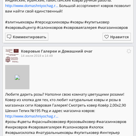
индийские, иранские, пакистанские ковры ручной работы:
http://www.domashniyochag.r...
Большой ассортимент ковров позволит
вам найти свой единственный!
#элитныековры
#персидскиековры
#ковры
#купитьковер
#ковровыйцентр
#салонковров
#ковроваягалерея
#магазинковров
Комментировать
Нравится
Ковровые Галереи и Домашний очаг
14 июля 2018 в 14:49
Любите дарить розы? Наполни свою комнату цветущими розами!
Ковер из хлопка для тех, кто любит натуральные ковры и розы в
магазинах сети Ковровая Галерея! Смотреть ковер Ковёр 2,00х2,90
Шенил Тепих №195 Ред и адрес магазина ковров:
http://www.domashniyochag.r...
#розы
#цветы
#красныйковковер
#розовыйковер
#магазинковров
#мирковров
#ковроваягалерея
#салонковров
#хлопок
#коврыизхлопка
#натуральныековры
#купитьковер
#интерьер