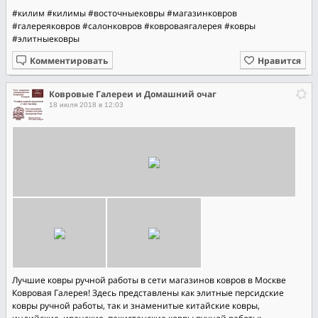
#килим
#килимы
#восточныековры
#магазинковров
#галереяковров
#салонковров
#ковроваягалерея
#ковры
#элитныековры
Комментировать
Нравится
Ковровые Галереи и Домашний очаг
18 июля 2018 в 12:03
Лучшие ковры ручной работы в сети магазинов ковров в Москве
Ковровая Галерея! Здесь представлены как элитные персидские
ковры ручной работы, так и знаменитые китайские ковры,