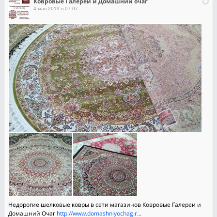
Ковровые Галереи и Домашний очаг
4 мая 2019 в 07:07
Недорогие шелковые ковры в сети магазинов Ковровые Галереи и
Домашний Очаг
http://www.domashniyochag.r...