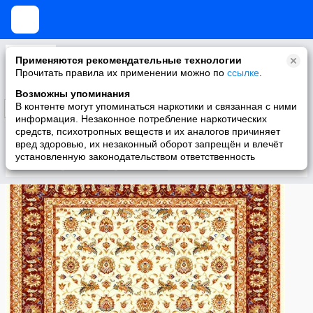
Ковровые Галереи и Домашний очаг
Применяются рекомендательные технологии
Сеть крупных магазинов ковров в Москве
Прочитать правила их применении можно по
ссылке
.
Возможны упоминания
В контенте могут упоминаться наркотики и связанная с ними
Подписаться
информация. Незаконное потребление наркотических
средств, психотропных веществ и их аналогов причиняет
вред здоровью, их незаконный оборот запрещён и влечёт
установленную законодательством ответственность
Участники
О группе
Видео