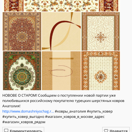
НОВОВЕ О СТАРОМ! Сообщаем о поступлении новой партии уже
полюбившихся российскому покупателю турецких шерстяных ковров
Анатолия!
http://www.domashniyochag.r...
#ковры_анатолия #купить_ковер
#купить_ковер_выгодно #магазин_ковров_в_москве_
адрес
#магазин_ковров_рядом
Комментировать
Нравится