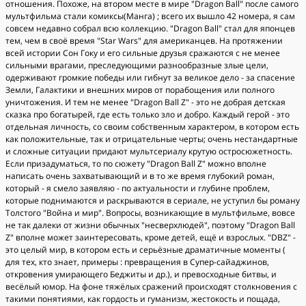
отношения. Похоже, на втором месте в мире "Dragon Ball" после самого
мультфильма стали комиксы(Манга) ; всего их вышло 42 номера, я сам
совсем недавно собрал всю коллекцию. "Dragon Ball" стал для японцев
тем, чем в своё время "Star Wars" для американцев. На протяжении
всей истории Сон Гоку и его сильные друзья сражаются с не менее
сильными врагами, преследующими разнообразные злые цели,
одерживают громкие победы или гибнут за великое дело - за спасение
Земли, Галактики и внешних миров от порабощения или полного
уничтожения. И тем не менее "Dragon Ball Z" - это не добрая детская
сказка про богатырей, где есть только зло и добро. Каждый герой - это
отдельная личность, со своим собственным характером, в котором есть
как положительные, так и отрицательные черты; очень нестандартные
и сложные ситуации придают мультсериалу крутую остросюжетность.
Если призадуматься, то по сюжету "Dragon Ball Z" можно вполне
написать очень захватывающий и в то же время глубокий роман,
который - я смело заявляю - по актуальности и глубине проблем,
которые поднимаются и раскрываются в сериале, не уступил бы роману
Толстого "Война и мир". Вопросы, возникающие в мультфильме, вовсе
не так далеки от жизни обычных "несверхлюдей", поэтому "Dragon Ball
Z" вполне может заинтересовать, кроме детей, ещё и взрослых. "DBZ" -
это целый мир, в котором есть и серьёзные драматичные моменты (
для тех, кто знает, примеры : превращения в Супер-сайаджинов,
откровения умирающего Беджиты и др.), и превосходные битвы, и
весёлый юмор. На фоне тяжёлых сражений происходят столкновения с
такими понятиями, как гордость и гуманизм, жестокость и пощада,