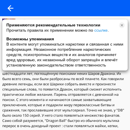
Kirill Murza
Применяются рекомендательные технологии
31-12-2007 13:23
Прочитать правила их применении можно по
ссылке
.
Немного о том, что такое "Dragon Ball".
Возможны упоминания
Где-то в 1985 году родилась идея о мультфильме "Dragon Ball". Его
В контенте могут упоминаться наркотики и связанная с ними
творцом стал известный японский мультипликатор Акира Торияма,
информация. Незаконное потребление наркотических
работавший в "Bird Studio". История "Dragon Ball" рассказывала о
средств, психотропных веществ и их аналогов причиняет
мальчике по имени Сон Гоку, выросшем среди дикой природы и
вред здоровью, их незаконный оборот запрещён и влечёт
обладавшем неимоверной силой и навыками восточных единоборств.
установленную законодательством ответственность
Однажды он впервые встретил человека цивилизации - девицу
шестнадцати лет, поглощённую поисками неких Шаров Дракона. Их
было всего семь, они были разбросаны по всей планете. Как говорили
древние легенды, если все Шарики собрать вместе и произнести
специальные слова, то появится Дракон, который сможет исполнить
практически любое желание. Парень отправляется с девчонкой на
поиски. С этого момента и начинаются самые захватывающие
приключения, которые и подарили миру первоклассные битвы и
сражения, так прославившие этот мультсериал. Точно не знаю, у "DB"
было около 150 серий. У него стало появляться множество фанатов.
Само собой разумеется, "Dragon Ball" быстро из обычного мультика
перерос в очень доходный проект : стали появляться майки, кепки,