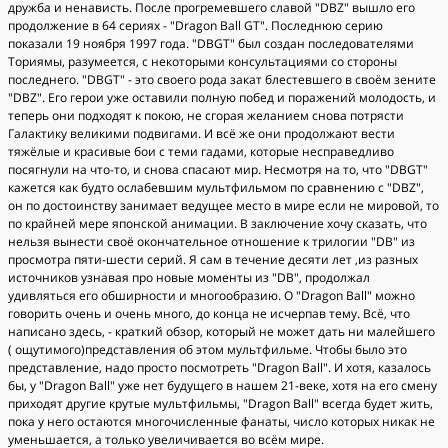
дружба и ненависть. После прогремевшего славой "DBZ" вышло его
продолжение в 64 сериях - "Dragon Ball GT". Последнюю серию
показали 19 ноября 1997 года. "DBGT" был создан последователями
Ториямы, разумеется, с некоторыми консультациями со стороны
последнего. "DBGT" - это своего рода закат блестевшего в своём зените
"DBZ". Его герои уже оставили полную побед и поражений молодость, и
теперь они подходят к покою, не сгорая желанием снова потрясти
Галактику великими подвигами. И всё же они продолжают вести
тяжёлые и красивые бои с теми гадами, которые несправедливо
посягнули на что-то, и снова спасают мир. Несмотря на то, что "DBGT"
кажется как будто ослабевшим мультфильмом по сравнению с "DBZ",
он по достоинству занимает ведущее место в мире если не мировой, то
по крайней мере японской анимации. В заключение хочу сказать, что
нельзя вынести своё окончательное отношение к трилогии "DB" из
просмотра пяти-шести серий. Я сам в течение десяти лет ,из разных
источников узнавая про новые моменты из "DB", продолжал
удивляться его обширности и многообразию. О "Dragon Ball" можно
говорить очень и очень много, до конца не исчерпав тему. Всё, что
написано здесь, - краткий обзор, который не может дать ни малейшего
( ощутимого)представления об этом мультфильме. Чтобы было это
представление, надо просто посмотреть "Dragon Ball". И хотя, казалось
бы, у "Dragon Ball" уже нет будущего в нашем 21-веке, хотя на его смену
приходят другие крутые мультфильмы, "Dragon Ball" всегда будет жить,
пока у него остаются многочисленные фанаты, число которых никак не
уменьшается, а только увеличивается во всём мире.