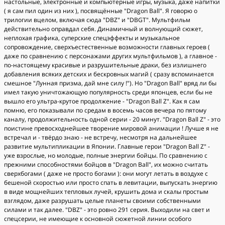
настольные, электронные и компьютерные игры, музыка, даже напитки
( я сам пил один из них ), посвящённые "Dragon Ball". Я говорю о
трилогии вцелом, включая сюда "DBZ" и "DBGT". Мультфильм
действительно оправдал себя. Динамичный и волнующий сюжет,
неплохая графика, суперские спецэффекты и музыкальное
сопровождение, сверхъестественные возможности главных героев (
даже по сравнению с персонажами других мультфильмов ), а главное -
по-настоящему красивые и разрушительные драки, без излишнего
добавления всяких детских и бескровных магий ( сразу вспоминается
смешное "Лунная призма, дай мне силу !"). Но "Dragon Ball" вряд ли бы
имел такую уничтожающую популярность среди японцев, если бы не
вышло его ультра-крутое продолжение - "Dragon Ball Z". Как я сам
помню, его показывали по средам в восемь часов вечера по пятому
каналу, продолжительность одной серии - 20 минут. "Dragon Ball Z" - это
поистине превосходнейшее творение мировой анимации ! Лучше я не
встречал и - твёрдо знаю - не встречу, несмотря на дальнейшее
развитие мультипликации в Японии. Главные герои "Dragon Ball Z" -
уже взрослые, но молодые, полные энергии бойцы. По сравнению с
прежними способностями бойцов в "Dragon Ball", их можно считать
сверхбогами ( даже не просто богами ): они могут летать в воздухе с
бешеной скоростью или просто спать в левитации, выпускать энергию
в виде мощнейших тепловых лучей, крушить дома и скалы простым
взглядом, даже разрушать целые планеты своими собственными
силами и так далее. "DBZ" - это ровно 291 серия. Выходили на свет и
спецсерии, не имеющие к основной сюжетной линии особого