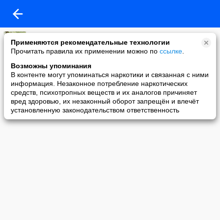
Руслан Анатольевич
Применяются рекомендательные технологии
14-06-2010 11:33
Прочитать правила их применении можно по
ссылке
.
Блатной дед!) Разговор с ГАИ
Возможны упоминания
В контенте могут упоминаться наркотики и связанная с ними
информация. Незаконное потребление наркотических
средств, психотропных веществ и их аналогов причиняет
вред здоровью, их незаконный оборот запрещён и влечёт
установленную законодательством ответственность