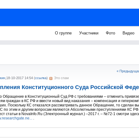
О группе
Участники
Фото
Видео
« Предыдущая
кин
,
18-10-2017 14:54
(
ссылка
)
Это спам
пления Конституционного Суда Российской Фед
 Обращение в Конституционный Суд РФ с требованиями – отменить привязку
м граждан в КС РФ и ввести новый вид наказания – компенсация и гиперко
их. Поскольку КС отказался рассматривать данное Обращение, то сделан выв
С по этим и другим вопросам являются Абсолютными преступлениями КС РФ
ст статьи в NovaInfo.Ru (Электронный журнал.) –2017 г. – №72-1 смотри здесь
w.researchgate.ne...
.