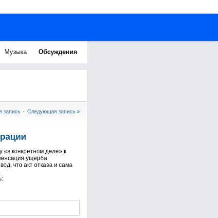
Музыка
Обсуждения
 запись
·
Следующая запись »
ерации
 «в конкретном деле» к
мпенсация ущерба
од, что акт отказа и сама
.
: