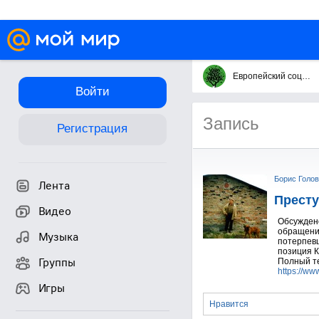
Европейский социальный форум. The European social forum.
Войти
Запись
Регистрация
Борис Голов
Лента
Престу
Видео
Обсуждено
обращения
Музыка
потерпевш
позиция К
Группы
Полный те
https://ww
Игры
Нравится