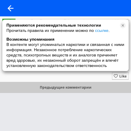
Европейский социальный форум. The European social forum.
Применяются рекомендательные технологии
added a photo
Прочитать правила их применении можно по
ссылке
.
08 Jun в 08:36
Возможны упоминания
В контенте могут упоминаться наркотики и связанная с ними
информация. Незаконное потребление наркотических
средств, психотропных веществ и их аналогов причиняет
вред здоровью, их незаконный оборот запрещён и влечёт
установленную законодательством ответственность
Like
Предыдущие комментарии