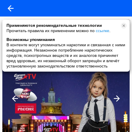
Europa Plus TV
Применяются рекомендательные технологии
added a photo
Прочитать правила их применении можно по
ссылке
.
06 Jul в 16:19
Возможны упоминания
В контенте могут упоминаться наркотики и связанная с ними
информация. Незаконное потребление наркотических
средств, психотропных веществ и их аналогов причиняет
вред здоровью, их незаконный оборот запрещён и влечёт
установленную законодательством ответственность