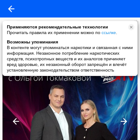
Europa Plus TV
Применяются рекомендательные технологии
added a photo
Прочитать правила их применении можно по
ссылке
.
09 May в 15:37
Возможны упоминания
В контенте могут упоминаться наркотики и связанная с ними
информация. Незаконное потребление наркотических
средств, психотропных веществ и их аналогов причиняет
вред здоровью, их незаконный оборот запрещён и влечёт
установленную законодательством ответственность