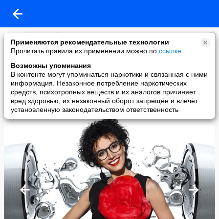
Europa Plus TV
Применяются рекомендательные технологии
added a photo
Прочитать правила их применении можно по
ссылке
.
24 May в 10:31
Возможны упоминания
В контенте могут упоминаться наркотики и связанная с ними
информация. Незаконное потребление наркотических
средств, психотропных веществ и их аналогов причиняет
вред здоровью, их незаконный оборот запрещён и влечёт
установленную законодательством ответственность