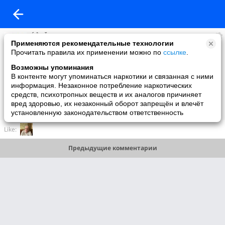
ḾẰЯǨ
Применяются рекомендательные технологии
added a photo
Прочитать правила их применении можно по
ссылке
.
19 Dec в 21:32
Возможны упоминания
В контенте могут упоминаться наркотики и связанная с ними
информация. Незаконное потребление наркотических
средств, психотропных веществ и их аналогов причиняет
вред здоровью, их незаконный оборот запрещён и влечёт
установленную законодательством ответственность
Like:
Предыдущие комментарии