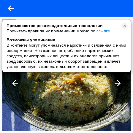
Фергана вчера, сегодня и завтра
Применяются рекомендательные технологии
added a photo
Прочитать правила их применении можно по
ссылке
.
01 Sep в 17:47
Возможны упоминания
В контенте могут упоминаться наркотики и связанная с ними
информация. Незаконное потребление наркотических
средств, психотропных веществ и их аналогов причиняет
вред здоровью, их незаконный оборот запрещён и влечёт
установленную законодательством ответственность