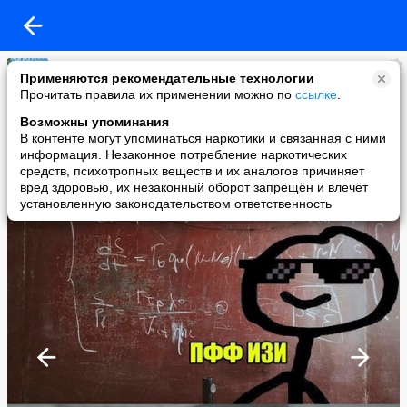
Смешные шутки юмора
Применяются рекомендательные технологии
added a photo
Прочитать правила их применении можно по
ссылке
.
08 Feb в 14:59
Возможны упоминания
В контенте могут упоминаться наркотики и связанная с ними
информация. Незаконное потребление наркотических
средств, психотропных веществ и их аналогов причиняет
вред здоровью, их незаконный оборот запрещён и влечёт
установленную законодательством ответственность