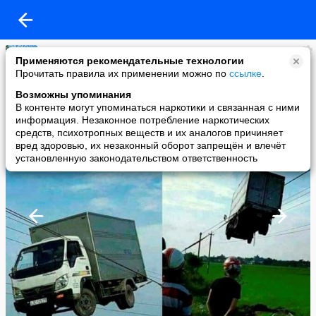
Смешные шутки юмора
Применяются рекомендательные технологии
added a photo
Прочитать правила их применении можно по
ссылке
.
08 Feb в 01:28
Возможны упоминания
В контенте могут упоминаться наркотики и связанная с ними
информация. Незаконное потребление наркотических
средств, психотропных веществ и их аналогов причиняет
вред здоровью, их незаконный оборот запрещён и влечёт
установленную законодательством ответственность