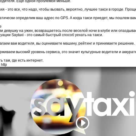
одителя. Еще одной проблемой меньше.
ия - это все, что надо, чтобы вызвать, вероятно, лучшее такси в городе. Прощ
тически определим ваш адрес по GPS. А когда такси приедет, мы пошлем ва
е
и девушку на ужин, возвращаетесь после веселой ночи в клубе или опаздыва
уации Saytaxi - это самый быстрый способ уехать на такси.
гаем вам водителя, вы оцениваете машину, рейтинг и принимаете решение. 
живаем высокий уровень сервиса, это значит культурные водители и аккурат
ь там, где есть интернет.
http