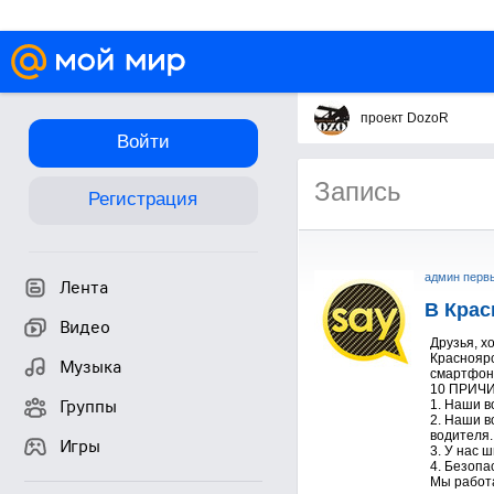
проект DozoR
Войти
Запись
Регистрация
админ перв
Лента
В Крас
Видео
Друзья, х
Красноярс
Музыка
смартфо
10 ПРИЧИ
Группы
1. Наши в
2. Наши в
водителя.
Игры
3. У нас 
4. Безопа
Мы работа