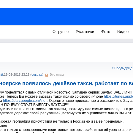
О группе
Участники
Фото
Видео
« Предыдущая
ый
,
15-03-2015 23:23
(
ссылка
)
Это спам
ноярске появилось дешёвое такси, работает по в
очу поделиться с вами отличной новостью. Запущен сервис Saytaxi ВАШ Л
ке! Теперь Вы можете вызвать такси прямо со своего iPhone
https://itunes.appl
на
https://play.google.com/sto...
Оцените наше приложение и расскажите о Saytax
Н ПОЧЕМУ СТОИТ ВЫБРАТЬ SAYTAXI!!!!
одители не платят комиссию за заказы, поэтому у нас самые низкие цены в ре
одители дорожат своей репутацией, потому что их оцениваете лично Вы и от
широкая география присутствия не только в России но и за ее пределами.
снее
ем только с проверенными водителями, которые заботятся об уровне сервис