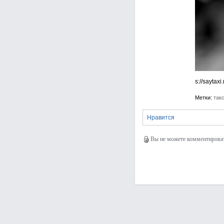
s://saytaxi.
Метки:
так
Нравится
Вы не можете комментировать