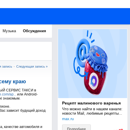
Музыка
Обсуждения
 запись
·
Следующая запись »
сему краю
ИЧНЫЙ СЕРВИС ТАКСИ в
e.com/ap...
или Android-
i знакомым.
Рецепт малинового варенья
гионе.
Что можно найти в нашем канале: 
 Вас зависит будущий доход
новости Mail, любимые рецепты...
max.ru
а, качестве автомобиля и
Подробнее