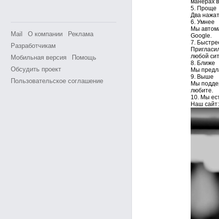
манерах в
5. Проще
Два нажат
6. Умнее
Мы автома
Mail
О компании
Реклама
Google.
7. Быстре
Разработчикам
Пригласил
любой сит
Мобильная версия
Помощь
8. Ближе
Обсудить проект
Мы предла
9. Выше
Пользовательское соглашение
Мы поддер
любите.
10. Мы ест
Наш сайт: 