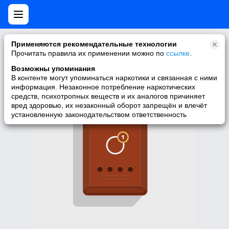
Нет мобильной версии
Применяются рекомендательные технологии
Прочитать правила их применении можно по
ссылке
.
У запрашиваемой вами страницы нет версии для мобильных
устройств. Для её просмотра вы можете перейти на полную
Возможны упоминания
версию Моего Мира.
В контенте могут упоминаться наркотики и связанная с ними
информация. Незаконное потребление наркотических
Перейти на полную версию
средств, психотропных веществ и их аналогов причиняет
вред здоровью, их незаконный оборот запрещён и влечёт
установленную законодательством ответственность