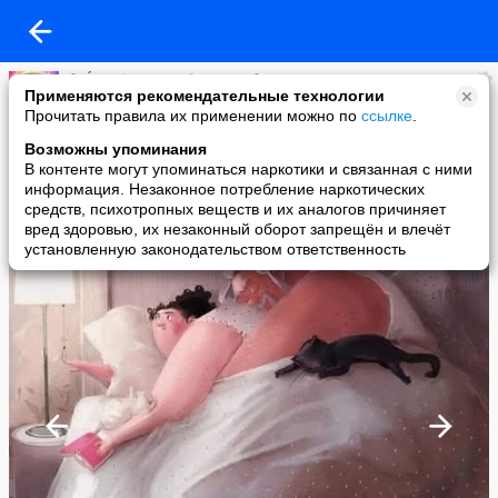
🌸 Ḿεҗдẏ нαмน дεᏰочҝαмน 🌸
Применяются рекомендательные технологии
added a photo
Прочитать правила их применении можно по
ссылке
.
08 May в 23:36
Возможны упоминания
В контенте могут упоминаться наркотики и связанная с ними
информация. Незаконное потребление наркотических
средств, психотропных веществ и их аналогов причиняет
вред здоровью, их незаконный оборот запрещён и влечёт
установленную законодательством ответственность