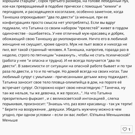
хорошим старцем", сорок третьего размера, на голове лебединый пух,
кое-как превращаемый в подобие прически с помощью "химии" и
пергидроля, и расходящееся косоглазие, особенно заметное, когда
Танюшка опрокидывает "два по двести" (а меньше, при ее
конфигурациях просто смысла нет употреблять). Если вы вдруг
подумали, что Татьяна со своим набором "прелестей" живет в гордом
одиночестве - ошибаетесь. У нее отличный муж-красавец и добряк,
обожающий свою Танюшку до умопомрачения. Ничто его в любимой
женщине не смущает, кроме одного. Муж не пьет вовсе и никогда не
пил, вот такой странный человек. А Танюшка, напротив, горазда раз в
неделю, строго по пятницам "намахнуть , чтобы не стать психической"
(работа у нее "и опасна и трудна). И не всегда получается "два по
двести". В зависимости от ситуации на опасной работе бывает и по три
раза по двести, а то и по четыре. Но домой всегда на своих ногах. Там
любимый супруг с умытыми - причесанными детьми жену поджидает.
Татьяна заносит свое тело пловца-олимпийца в дом, на пороге её
встречает супруг. Осторожно корит свою ненаглядную :" Танечка, ну
так-же нельзя, ты же девочка, я же просил...". На что Татьяна
презрительно фыркает , и с великосветской интонацией , слегка
порыкивая, произносит: "Знаешь что, раз взял красавицу - так уж терпи!
" Берите на вооружение , девушки. Убедить мужчину можно в чем
угодно, при одном условии – если он вас любит. ©Ульяна Меньшикова
Меньше