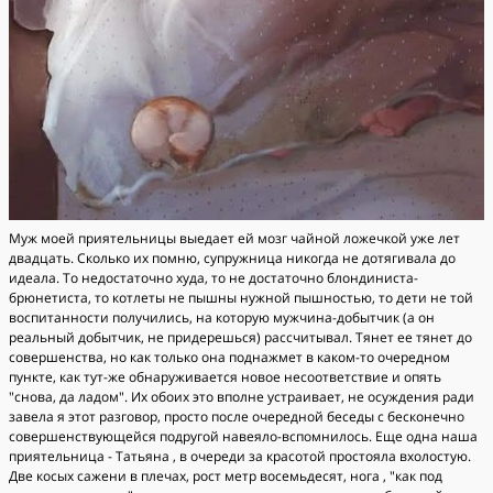
Муж моей приятельницы выедает ей мозг чайной ложечкой уже лет
двадцать. Сколько их помню, супружница никогда не дотягивала до
идеала. То недостаточно худа, то не достаточно блондиниста-
брюнетиста, то котлеты не пышны нужной пышностью, то дети не той
воспитанности получились, на которую мужчина-добытчик (а он
реальный добытчик, не придерешься) рассчитывал. Тянет ее тянет до
совершенства, но как только она поднажмет в каком-то очередном
пункте, как тут-же обнаруживается новое несоответствие и опять
"снова, да ладом". Их обоих это вполне устраивает, не осуждения ради
завела я этот разговор, просто после очередной беседы с бесконечно
совершенствующейся подругой навеяло-вспомнилось. Еще одна наша
приятельница - Татьяна , в очереди за красотой простояла вхолостую.
Две косых сажени в плечах, рост метр восемьдесят, нога , "как под