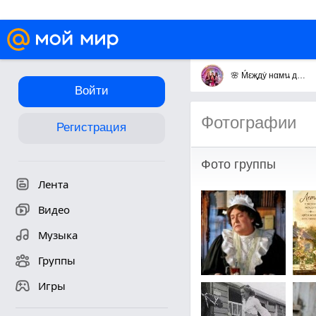
🌸 Ḿεҗдẏ нαмน дεᏰочҝαмน 🌸
Войти
Фотографии
Регистрация
Фото группы
Лента
Видео
Музыка
Группы
Игры