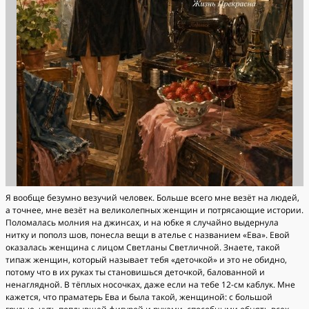
Я вообще безумно везучий человек. Больше всего мне везёт на людей,
а точнее, мне везёт на великолепных женщин и потрясающие истории.
Поломалась молния на джинсах, и на юбке я случайно выдернула
нитку и пополз шов, понесла вещи в ателье с названием «Ева». Евой
оказалась женщина с лицом Светланы Светличной. Знаете, такой
типаж женщин, который называет тебя «деточкой» и это не обидно,
потому что в их руках ты становишься деточкой, балованной и
ненаглядной. В тёплых носочках, даже если на тебе 12-см каблук. Мне
кажется, что праматерь Ева и была такой, женщиной: с большой