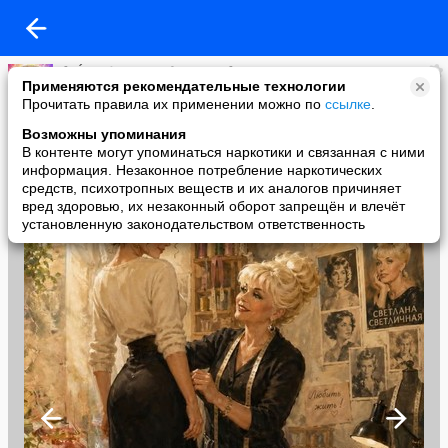
🌸 Ḿεҗдẏ нαмน дεᏰочҝαмน 🌸
Применяются рекомендательные технологии
added a photo
Прочитать правила их применении можно по
ссылке
.
15 May в 08:57
Возможны упоминания
В контенте могут упоминаться наркотики и связанная с ними
информация. Незаконное потребление наркотических
средств, психотропных веществ и их аналогов причиняет
вред здоровью, их незаконный оборот запрещён и влечёт
установленную законодательством ответственность