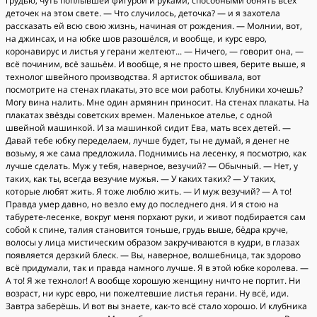
грудью, чуть поплывшей фигурой и руками, способными обнять всех
деточек на этом свете. — Что случилось, деточка? — и я захотела
рассказать ей всю свою жизнь, начиная от рождения. — Молнии, вот,
на джинсах, и на юбке шов разошёлся, и вообще, и курс евро,
коронавирус и листья у герани желтеют... — Ничего, — говорит она, —
всё починим, всё зашьём. И вообще, я не просто швея, берите выше, я
технолог швейного производства. Я артисток обшивала, вот
посмотрите на стенах плакаты, это все мои работы. Клубники хочешь?
Могу вина налить. Мне один армянин приносит. На стенах плакаты. На
плакатах звёзды советских времен. Маленькое ателье, с одной
швейной машинкой. И за машинкой сидит Ева, мать всех детей. —
Давай тебе юбку переделаем, лучше будет, ты не думай, я денег не
возьму, я же сама предложила. Поднимись на лесенку, я посмотрю, как
лучше сделать. Муж у тебя, наверное, везучий? — Обычный. — Нет, у
таких, как ты, всегда везучие мужья. — У каких таких? — У таких,
которые любят жить. Я тоже люблю жить. — И муж везучий? — А то!
Правда умер давно, но везло ему до последнего дня. И я стою на
табурете-лесенке, вокруг меня порхают руки, и живот подбирается сам
собой к спине, талия становится тоньше, грудь выше, бёдра круче,
волосы у лица мистическим образом закручиваются в кудри, в глазах
появляется дерзкий блеск. — Вы, наверное, волшебница, так здорово
всё придумали, так и правда намного лучше. Я в этой юбке королева. —
А то! Я же технолог! А вообще хорошую женщину ничто не портит. Ни
возраст, ни курс евро, ни пожелтевшие листья герани. Ну всё, иди.
Завтра заберёшь. И вот вы знаете, как-то всё стало хорошо. И клубника