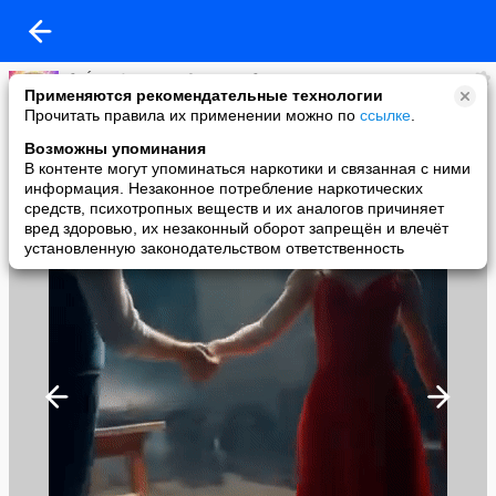
🌸 Ḿεҗдẏ нαмน дεᏰочҝαмน 🌸
Применяются рекомендательные технологии
added a photo
Прочитать правила их применении можно по
ссылке
.
01 Jun в 07:25
Возможны упоминания
В контенте могут упоминаться наркотики и связанная с ними
информация. Незаконное потребление наркотических
средств, психотропных веществ и их аналогов причиняет
вред здоровью, их незаконный оборот запрещён и влечёт
установленную законодательством ответственность