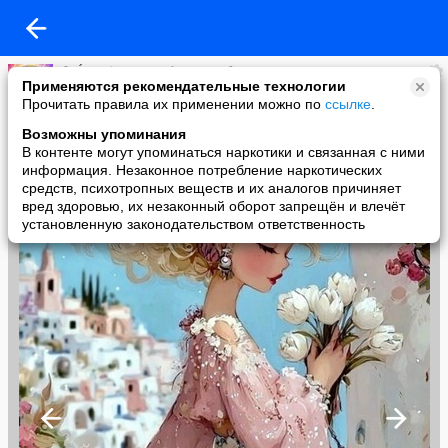
🌸 Ḿεҗдẏ нαмน дεᏰочҝαмน 🌸
Применяются рекомендательные технологии
added a photo
Прочитать правила их применении можно по
ссылке
.
04 Jun в 06:32
Возможны упоминания
В контенте могут упоминаться наркотики и связанная с ними
информация. Незаконное потребление наркотических
средств, психотропных веществ и их аналогов причиняет
вред здоровью, их незаконный оборот запрещён и влечёт
установленную законодательством ответственность