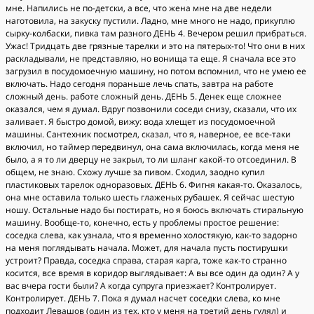
мне. Напились не по-детски, а все, что жена мне на две недели
наготовила, на закуску пустили. Ладно, мне много не надо, прикуплю
сырку-колбаски, пивка там разного ДЕНЬ 4. Вечером решил прибраться.
Ужас! Тридцать две грязные тарелки и это на пятерых-то! Что они в них
раскладывали, не представляю, но вонища та еще. Я сначала все это
загрузил в посудомоечную машину, но потом вспомнил, что не умею ее
включать. Надо сегодня пораньше лечь спать, завтра на работе
сложный день. работе сложный день. ДЕНЬ 5. Денек еще сложнее
оказался, чем я думал. Вдруг позвонили соседи снизу, сказали, что их
заливает. Я быстро домой, вижу: вода хлещет из посудомоечной
машины. Сантехник посмотрел, сказал, что я, наверное, ее все-таки
включил, но таймер передвинул, она сама включилась, когда меня не
было, а я то ли дверцу не закрыл, то ли шланг какой-то отсоединил. В
общем, не знаю. Схожу лучше за пивом. Сходил, заодно купил
пластиковых тарелок одноразовых. ДЕНЬ 6. Фигня какая-то. Оказалось,
она мне оставила только шесть глаженых рубашек. Я сейчас шестую
ношу. Остальные надо бы постирать, но я боюсь включать стиральную
машину. Вообще-то, конечно, есть у проблемы простое решение:
соседка слева, как узнала, что я временно холостякую, как-то задорно
на меня поглядывать начала. Может, для начала пусть постирушки
устроит? Правда, соседка справа, старая карга, тоже как-то странно
косится, все время в коридор выглядывает: А вы все один да один? А у
вас вчера гости были? А когда супруга приезжает? Контролирует.
Контролирует. ДЕНЬ 7. Пока я думал насчет соседки слева, ко мне
подходит Левашов (один из тех, кто у меня на третий день гулял) и