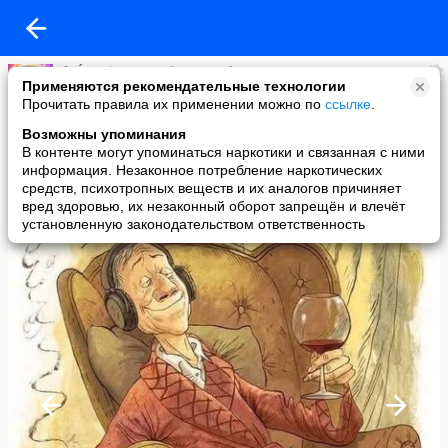
🌸 Ḿεҗдẏ нαмน дεᏰочҝαмน 🌸
Применяются рекомендательные технологии
added a photo
Прочитать правила их применении можно по
ссылке
.
15 Jun в 13:50
Возможны упоминания
В контенте могут упоминаться наркотики и связанная с ними
информация. Незаконное потребление наркотических
средств, психотропных веществ и их аналогов причиняет
вред здоровью, их незаконный оборот запрещён и влечёт
установленную законодательством ответственность