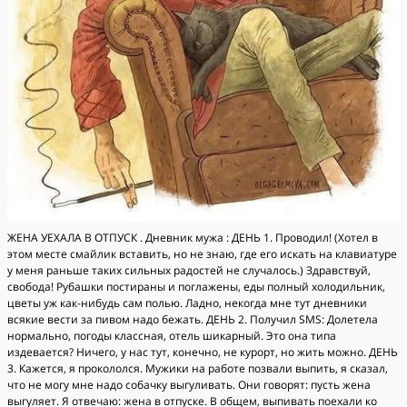
ЖЕНА УЕХАЛА В ОТПУСК . Дневник мужа : ДЕНЬ 1. Проводил! (Хотел в
этом месте смайлик вставить, но не знаю, где его искать на клавиатуре
у меня раньше таких сильных радостей не случалось.) Здравствуй,
свобода! Рубашки постираны и поглажены, еды полный холодильник,
цветы уж как-нибудь сам полью. Ладно, некогда мне тут дневники
всякие вести за пивом надо бежать. ДЕНЬ 2. Получил SMS: Долетела
нормально, погоды классная, отель шикарный. Это она типа
издевается? Ничего, у нас тут, конечно, не курорт, но жить можно. ДЕНЬ
3. Кажется, я прокололся. Мужики на работе позвали выпить, я сказал,
что не могу мне надо собачку выгуливать. Они говорят: пусть жена
выгуляет. Я отвечаю: жена в отпуске. В общем, выпивать поехали ко