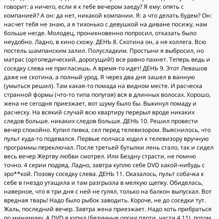
говорит: а ничего, если я к тебе вечером заеду? Я ему: опять с
компанией? А он: да нет, никакой компании. Я: а что делать будем? Он:
насчет тебя не знаю, а я тихонько с девушкой на диване посижу, нам
больше негде. Молодец, проникновенно попросил, отказать было
неудобно. Ладно, в кино схожу. ДЕНЬ 8. Скотина он, а не коллега. Всю
постель шампанским залил. Полусладким. Простыни я выбросил, но
матрас (ортопедический, дорогущий!) все равно пахнет. Теперь ведь и
соседку слева не пригласишь. А время-то идет! ДЕНЬ 9. Этот Левашов
даже не скотина, а полный урод. Я через два дня зашел в ванную
(умыться решил). Там какая-то помада на видном месте. И расческа
странной формы (что-то типа попугая) вся в длинных волосах. Хорошо,
жена не сегодня приезжает, вот шуму было бы. Выкинул помаду и
расческу. На всякий случай всю квартиру перерыл вроде никаких
следов больше. никаких следов больше. ДЕНЬ 10. Решил провести
вечер спокойно. Купил пивка, сел перед телевизором. Выяснилось, что
пульт куда-то подевался. Первые полчаса ходил к телевизору вручную
программы переключал. После третьей бутылки лень стало, так и сидел
весь вечер Жертву любви смотрел. Или Бездну страсти, не помню
точно. 4 серии подряд. Ладно, завтра куплю себе DVD какой-нибудь с
эро**кой. Позову соседку слева. ДЕНЬ 11. Оказалось, пульт собачка к
себе в гнездо утащила и там разгрызла в мелкую щепку. Обиделась,
наверное, что я три дня с ней не гулял, только на балкон выпускал. Вот
вредная тварь! Надо было рыбок заводить. Короче, не до соседки тут.
Жаль, последний вечер. Завтра жена приезжает. Надо хоть прибраться
по минимуму. А DVD я купил (Безумные оргии плоти, части 4 11), потом