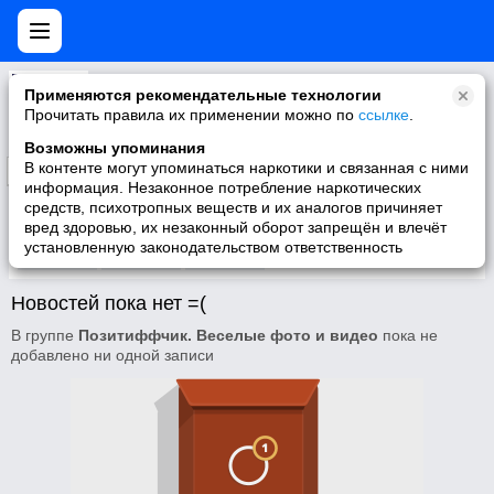
Позитиффчик. Веселые фото и видео
Применяются рекомендательные технологии
Оставляй здесь эксклюзивные смешные и просто любимые фотки со своего личного архива. Поднеми всем настроение!!!
Прочитать правила их применении можно по
ссылке
.
Возможны упоминания
В контенте могут упоминаться наркотики и связанная с ними
Подписаться
информация. Незаконное потребление наркотических
средств, психотропных веществ и их аналогов причиняет
вред здоровью, их незаконный оборот запрещён и влечёт
установленную законодательством ответственность
Участники
О группе
Видео
Новостей пока нет =(
В группе
Позитиффчик. Веселые фото и видео
пока не
добавлено ни одной записи