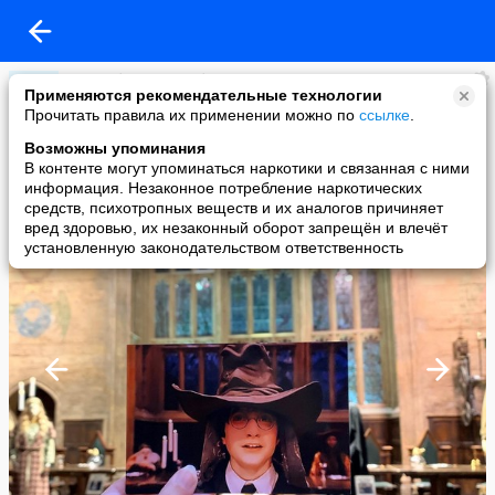
Мы любим Великобританию
Применяются рекомендательные технологии
added a photo
Прочитать правила их применении можно по
ссылке
.
14 Jul в 04:54
Возможны упоминания
В контенте могут упоминаться наркотики и связанная с ними
информация. Незаконное потребление наркотических
средств, психотропных веществ и их аналогов причиняет
вред здоровью, их незаконный оборот запрещён и влечёт
установленную законодательством ответственность