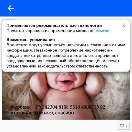
Великие мысли Великих женщин
Применяются рекомендательные технологии
added a photo
Прочитать правила их применении можно по
ссылке
.
29 Jul в 23:47
Возможны упоминания
В контенте могут упоминаться наркотики и связанная с ними
информация. Незаконное потребление наркотических
средств, психотропных веществ и их аналогов причиняет
вред здоровью, их незаконный оборот запрещён и влечёт
установленную законодательством ответственность