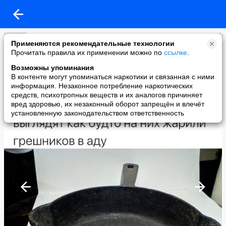
Великие мысли Великих женщин
Применяются рекомендательные технологии
added a photo
Прочитать правила их применении можно по
ссылке
.
03 Jun в 10:40
Возможны упоминания
В контенте могут упоминаться наркотики и связанная с ними
информация. Незаконное потребление наркотических
средств, психотропных веществ и их аналогов причиняет
вред здоровью, их незаконный оборот запрещён и влечёт
установленную законодательством ответственность