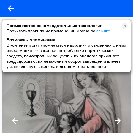
Великие мысли Великих женщин
Применяются рекомендательные технологии
added a photo
Прочитать правила их применении можно по
ссылке
.
27 Aug в 21:55
Возможны упоминания
В контенте могут упоминаться наркотики и связанная с ними
информация. Незаконное потребление наркотических
средств, психотропных веществ и их аналогов причиняет
вред здоровью, их незаконный оборот запрещён и влечёт
установленную законодательством ответственность