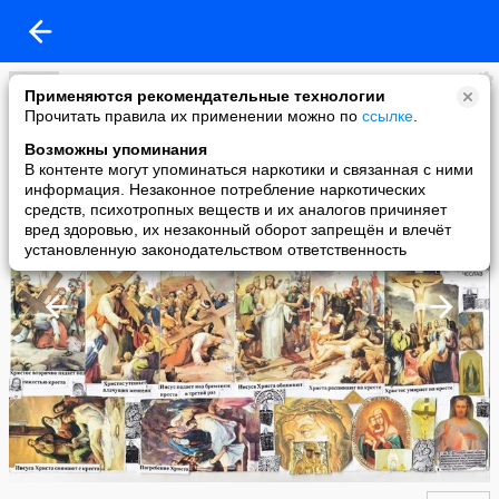
Великие мысли Великих женщин
Применяются рекомендательные технологии
added a photo
Прочитать правила их применении можно по
ссылке
.
20 Jan в 12:25
Возможны упоминания
В контенте могут упоминаться наркотики и связанная с ними
информация. Незаконное потребление наркотических
средств, психотропных веществ и их аналогов причиняет
вред здоровью, их незаконный оборот запрещён и влечёт
установленную законодательством ответственность