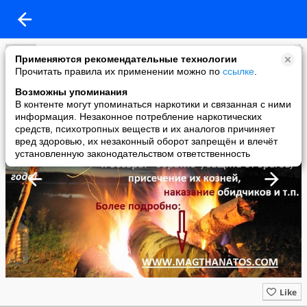
Великие мысли Великих женщин
Применяются рекомендательные технологии
added a photo
Прочитать правила их применении можно по
ссылке
.
05 Oct в 14:22
Возможны упоминания
В контенте могут упоминаться наркотики и связанная с ними
информация. Незаконное потребление наркотических
средств, психотропных веществ и их аналогов причиняет
вред здоровью, их незаконный оборот запрещён и влечёт
установленную законодательством ответственность
Like