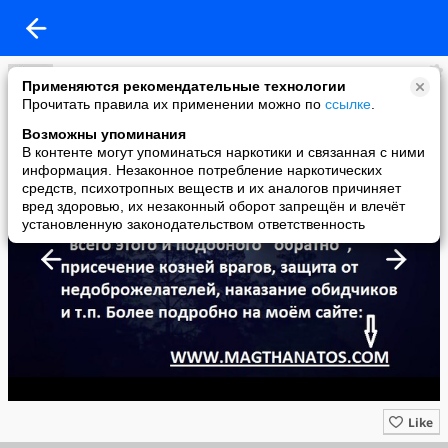
Великие мысли Великих женщин
Применяются рекомендательные технологии
added a photo
Прочитать правила их применении можно по
ссылке
.
05 Oct в 14:22
Возможны упоминания
В контенте могут упоминаться наркотики и связанная с ними
информация. Незаконное потребление наркотических
средств, психотропных веществ и их аналогов причиняет
вред здоровью, их незаконный оборот запрещён и влечёт
установленную законодательством ответственность
Like