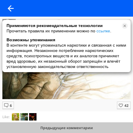
Слова Великих Людей
Применяются рекомендательные технологии
added a photo
Прочитать правила их применении можно по
ссылке
.
17 Jul в 20:27
Возможны упоминания
В контенте могут упоминаться наркотики и связанная с ними
информация. Незаконное потребление наркотических
средств, психотропных веществ и их аналогов причиняет
вред здоровью, их незаконный оборот запрещён и влечёт
установленную законодательством ответственность
Like:
Предыдущие комментарии