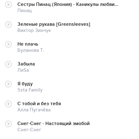
Сестры Пинац (Япония) - Каникулы любви (2.45 Мб)
Пинац
Зеленые рукава [Greensleeves]
Виктор Зинчук
Не плачь
Буланова Т.
Забыла
ЛиSа
Я буду
5sta Family
С тобой и без тебя
Алла Пугачёва
Снег-Снег - Настоящий эмобой
Снег-Снег