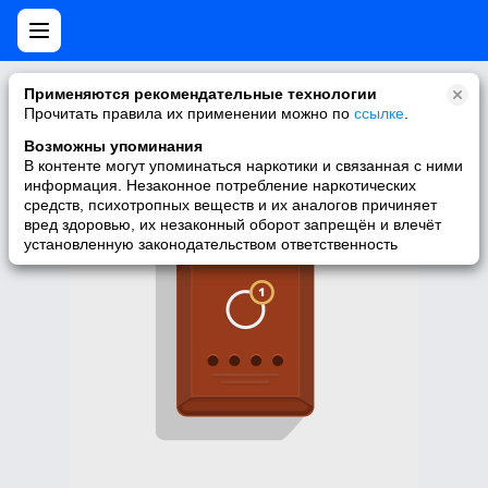
Нет мобильной версии
Применяются рекомендательные технологии
Прочитать правила их применении можно по
ссылке
.
У запрашиваемой вами страницы нет версии для мобильных
устройств. Для её просмотра вы можете перейти на полную
Возможны упоминания
версию Моего Мира.
В контенте могут упоминаться наркотики и связанная с ними
информация. Незаконное потребление наркотических
Перейти на полную версию
средств, психотропных веществ и их аналогов причиняет
вред здоровью, их незаконный оборот запрещён и влечёт
установленную законодательством ответственность