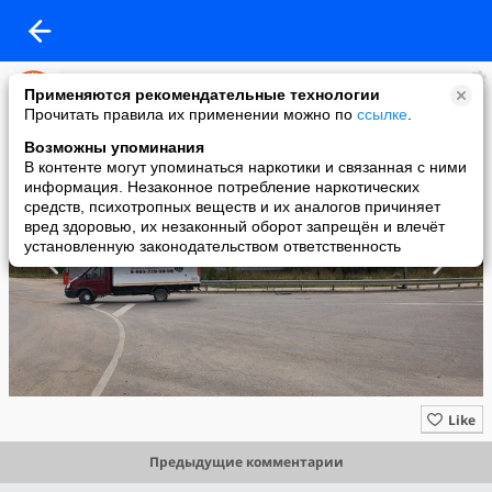
Грузовое такси ПОЛУТОРКА
Применяются рекомендательные технологии
added a photo
Прочитать правила их применении можно по
ссылке
.
23 Aug в 10:59
Возможны упоминания
В контенте могут упоминаться наркотики и связанная с ними
информация. Незаконное потребление наркотических
средств, психотропных веществ и их аналогов причиняет
вред здоровью, их незаконный оборот запрещён и влечёт
установленную законодательством ответственность
Like
Предыдущие комментарии