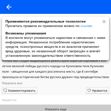
Применяются рекомендательные технологии
Прочитать правила их применении можно по
ссылке
.
Возможны упоминания
В контенте могут упоминаться наркотики и связанная с ними
Православное сообщество
информация. Незаконное потребление наркотических
добавил видео
средств, психотропных веществ и их аналогов причиняет
31.05.2018
вред здоровью, их незаконный оборот запрещён и влечёт
На поле Куликовом (1980)
установленную законодательством ответственность
Фильм был создан выдающимся режиссером Борисом Карповым к 600-
летию великой победы русского народа на Куликовом поле.Куликово 
поле - священное для каждого россиянина место, где 8 сентября 
произошла историческая битва русских дружин под предводительством 
Дмитрия Донского с монголо-татарскими полчищами Мамая.Режиссер: 
Борис Карпов.Год выпуска: 1980
Комментировать
Нравится
Нравится:
Показать еще