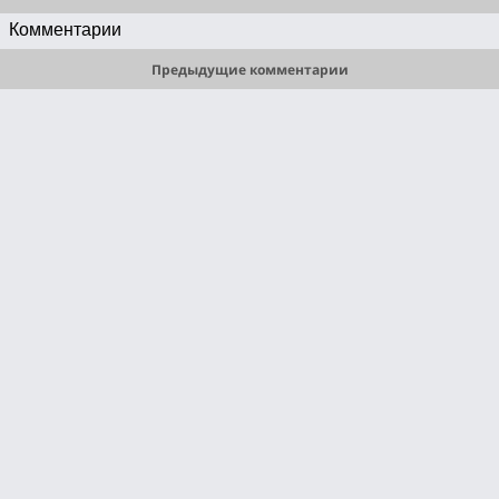
Симона Ферраро, Том Рэдклифф, Джуд Олдерсон, Джон МакЭнери, 
Комментарии
Паоло Боначелли.Год выпуска: 1994
Предыдущие комментарии