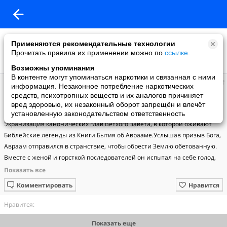
Применяются рекомендательные технологии
Прочитать правила их применении можно по
ссылке
.
Возможны упоминания
В контенте могут упоминаться наркотики и связанная с ними
Православное сообщество
информация. Незаконное потребление наркотических
добавил видео
средств, психотропных веществ и их аналогов причиняет
20.05.2018
вред здоровью, их незаконный оборот запрещён и влечёт
Авраам (1994, ч.2)
установленную законодательством ответственность
Экранизация канонических глав Ветхого Завета, в которой оживают 
Библейские легенды из Книги Бытия об Аврааме.Услышав призыв Бога, 
Авраам отправился в странствие, чтобы обрести Землю обетованную. 
Вместе с женой и горсткой последователей он испытал на себе голод, 
жажду и могущество египетского фараона. После долгих скитаний 
Авраам и его люди достигают Ханаана - Земли обетованной. Здесь 
Комментировать
Нравится
рождается его сын Исаак, и Бог подвергает Авраама еще одному, 
самому страшному испытанию…Режиссер: Джозеф Сарджент.В ролях: 
Нравится:
Ричард Харрис, Барбара Херши, Максимилиан Шелл, Витторио Гассман, 
Показать еще
Каролина Рози, Андреа Продан, Готтфрид Джон, Кевин МакНолли, 