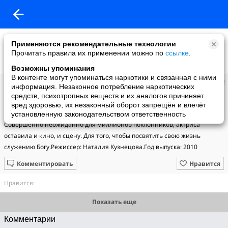
Применяются рекомендательные технологии
Прочитать правила их применении можно по
ссылке
.
Возможны упоминания
В контенте могут упоминаться наркотики и связанная с ними
Православное сообщество
информация. Незаконное потребление наркотических
добавил видео
средств, психотропных веществ и их аналогов причиняет
21.06.2018
вред здоровью, их незаконный оборот запрещён и влечёт
Екатерина Васильева. Из тени в свет перелетая
установленную законодательством ответственность
Совершенно неожиданно для миллионов поклонников, актриса 
оставила и кино, и сцену. Для того, чтобы посвятить свою жизнь 
служению Богу.Режиссер: Наталия Кузнецова.Год выпуска: 2010
Комментировать
Нравится
Нравится:
Показать еще
Комментарии