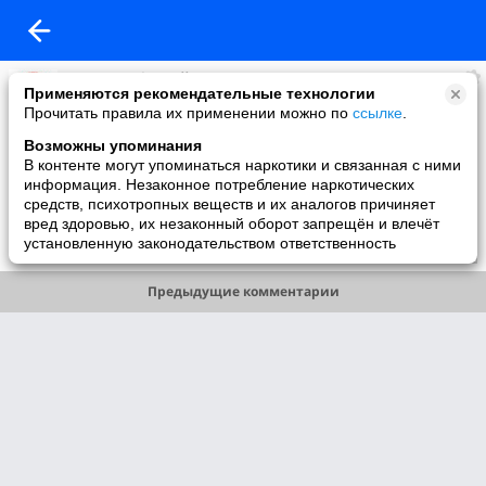
Портал Инфознайка. Конкурсы ученикам и ПК учителям
Применяются рекомендательные технологии
added a photo
Прочитать правила их применении можно по
ссылке
.
28 Nov в 00:09
Возможны упоминания
В контенте могут упоминаться наркотики и связанная с ними
информация. Незаконное потребление наркотических
средств, психотропных веществ и их аналогов причиняет
вред здоровью, их незаконный оборот запрещён и влечёт
установленную законодательством ответственность
Like
Предыдущие комментарии