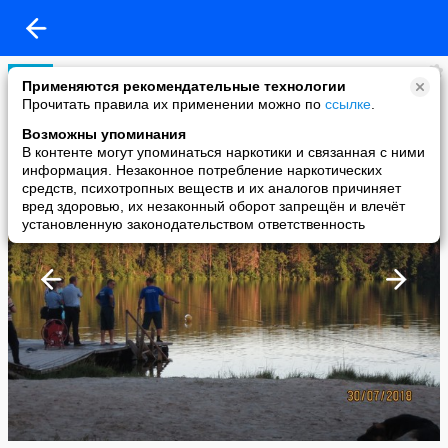
Иваново сегодня
Применяются рекомендательные технологии
added a photo
Прочитать правила их применении можно по
ссылке
.
03 Aug в 13:30
Возможны упоминания
В контенте могут упоминаться наркотики и связанная с ними
информация. Незаконное потребление наркотических
средств, психотропных веществ и их аналогов причиняет
вред здоровью, их незаконный оборот запрещён и влечёт
установленную законодательством ответственность