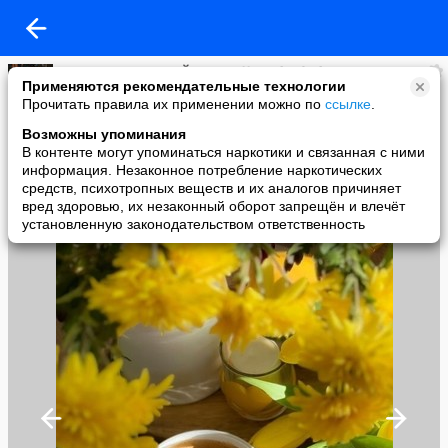
Виртуальная КОФЕЙНЯ @ Koffee- Tête-à-tête
Применяются рекомендательные технологии
added a photo
Прочитать правила их применении можно по
ссылке
.
04 Jun в 12:48
Возможны упоминания
В контенте могут упоминаться наркотики и связанная с ними
информация. Незаконное потребление наркотических
средств, психотропных веществ и их аналогов причиняет
вред здоровью, их незаконный оборот запрещён и влечёт
установленную законодательством ответственность