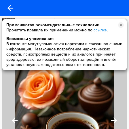
Виртуальная КОФЕЙНЯ @ Koffee- Tête-à-tête
Применяются рекомендательные технологии
added a photo
Прочитать правила их применении можно по
ссылке
.
10 Jun в 10:52
Возможны упоминания
В контенте могут упоминаться наркотики и связанная с ними
информация. Незаконное потребление наркотических
средств, психотропных веществ и их аналогов причиняет
вред здоровью, их незаконный оборот запрещён и влечёт
установленную законодательством ответственность