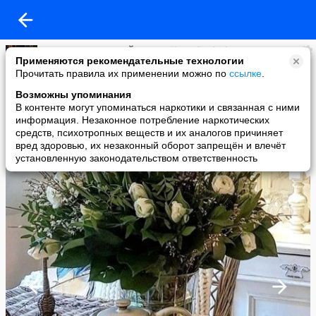
Виртуальная КОФЕЙНЯ @ Koffee- Tête-à-tête
Применяются рекомендательные технологии
added a photo
Прочитать правила их применении можно по
ссылке
.
11 Jun в 23:28
Возможны упоминания
В контенте могут упоминаться наркотики и связанная с ними
информация. Незаконное потребление наркотических
средств, психотропных веществ и их аналогов причиняет
вред здоровью, их незаконный оборот запрещён и влечёт
установленную законодательством ответственность