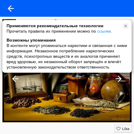
Виртуальная КОФЕЙНЯ @ Koffee- Tête-à-tête
Применяются рекомендательные технологии
added a photo
Прочитать правила их применении можно по
ссылке
.
28 Nov в 05:49
Возможны упоминания
В контенте могут упоминаться наркотики и связанная с ними
информация. Незаконное потребление наркотических
средств, психотропных веществ и их аналогов причиняет
вред здоровью, их незаконный оборот запрещён и влечёт
установленную законодательством ответственность
Like