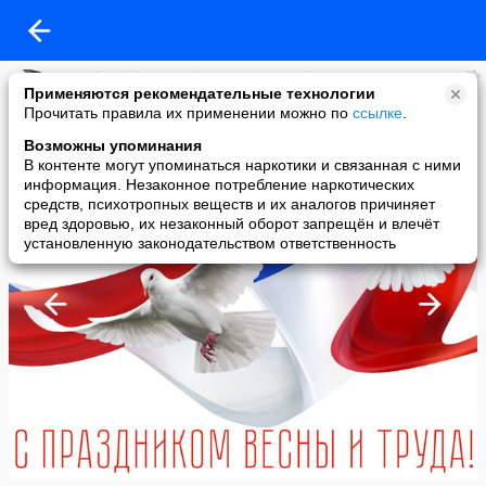
KinologClub.ru — официальное сообщество
Применяются рекомендательные технологии
added a photo
Прочитать правила их применении можно по
ссылке
.
01 May в 12:21
Возможны упоминания
В контенте могут упоминаться наркотики и связанная с ними
информация. Незаконное потребление наркотических
средств, психотропных веществ и их аналогов причиняет
вред здоровью, их незаконный оборот запрещён и влечёт
установленную законодательством ответственность