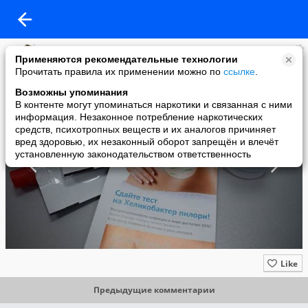
Клиника Южная
Применяются рекомендательные технологии
added a photo
Прочитать правила их применении можно по
ссылке
.
06 Aug в 12:06
Возможны упоминания
В контенте могут упоминаться наркотики и связанная с ними
информация. Незаконное потребление наркотических
средств, психотропных веществ и их аналогов причиняет
вред здоровью, их незаконный оборот запрещён и влечёт
установленную законодательством ответственность
Like
Предыдущие комментарии