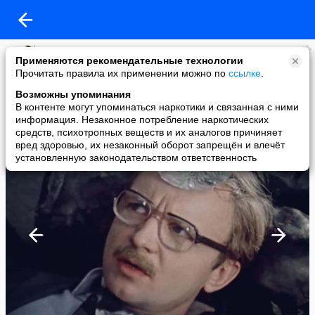
Клиника Южная
Применяются рекомендательные технологии
added a photo
Прочитать правила их применении можно по
ссылке
.
01 Oct в 19:01
Возможны упоминания
В контенте могут упоминаться наркотики и связанная с ними
информация. Незаконное потребление наркотических
средств, психотропных веществ и их аналогов причиняет
вред здоровью, их незаконный оборот запрещён и влечёт
установленную законодательством ответственность