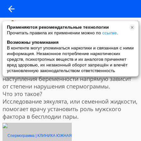
Клиника Южная
Применяются рекомендательные технологии
поделился ссылкой
Прочитать правила их применении можно по
ссылке
.
27 августа 2019 в 14:41
Сегодня каждая пятая супружеская пара имеет
Возможны упоминания
трудности с зачатием. Мужское бесплодие
В контенте могут упоминаться наркотики и связанная с ними
информация. Незаконное потребление наркотических
является причиной отсутствия детей в 40%
средств, психотропных веществ и их аналогов причиняет
бесплодного брака. ⠀ ⠀
вред здоровью, их незаконный оборот запрещён и влечёт
При мужском факторе бесплодия вероятность
установленную законодательством ответственность
наступления беременности напрямую зависит
от степени нарушения спермограммы. ⠀ ⠀
Что это такое? ⠀ ⠀
Исследование эякулята, или семенной жидкости,
помогает врачу установить роль мужского
фактора в бесплодии пары.