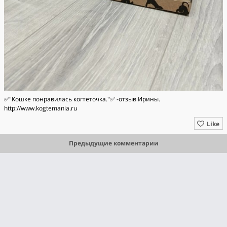
✅️"Кошке понравилась когтеточка."✅️ -отзыв Ирины.
http://www.kogtemania.ru
Like
Предыдущие комментарии