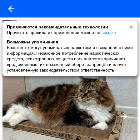
Когтеточки для кошек ТМ "Когтедралка" и "Когтемания"
Применяются рекомендательные технологии
added a photo
Прочитать правила их применении можно по
ссылке
.
27 Apr в 17:20
Возможны упоминания
В контенте могут упоминаться наркотики и связанная с ними
информация. Незаконное потребление наркотических
средств, психотропных веществ и их аналогов причиняет
вред здоровью, их незаконный оборот запрещён и влечёт
установленную законодательством ответственность