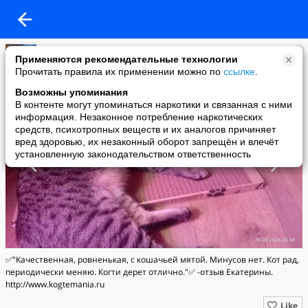
Когтеточки для кошек ТМ "Когтедралка" и "Когтемания"
Применяются рекомендательные технологии
added a photo
Прочитать правила их применении можно по
ссылке
.
28 Apr в 17:23
Возможны упоминания
В контенте могут упоминаться наркотики и связанная с ними
информация. Незаконное потребление наркотических
средств, психотропных веществ и их аналогов причиняет
вред здоровью, их незаконный оборот запрещён и влечёт
установленную законодательством ответственность
✅️"Качественная, ровненькая, с кошачьей мятой. Минусов нет. Кот рад,
периодически меняю. Когти дерет отлично."✅️ -отзыв Екатерины.
http://www.kogtemania.ru
Like