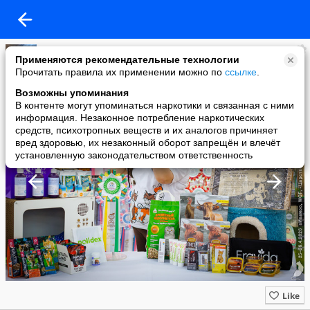
Когтеточки для кошек ТМ "Когтедралка" и "Когтемания"
Применяются рекомендательные технологии
added a photo
Прочитать правила их применении можно по
ссылке
.
06 May в 18:43
Возможны упоминания
В контенте могут упоминаться наркотики и связанная с ними
информация. Незаконное потребление наркотических
средств, психотропных веществ и их аналогов причиняет
вред здоровью, их незаконный оборот запрещён и влечёт
установленную законодательством ответственность
Like