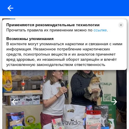
Когтеточки для кошек ТМ "Когтедралка" и "Когтемания"
Применяются рекомендательные технологии
added a photo
Прочитать правила их применении можно по
ссылке
.
06 May в 19:03
Возможны упоминания
В контенте могут упоминаться наркотики и связанная с ними
информация. Незаконное потребление наркотических
средств, психотропных веществ и их аналогов причиняет
вред здоровью, их незаконный оборот запрещён и влечёт
установленную законодательством ответственность