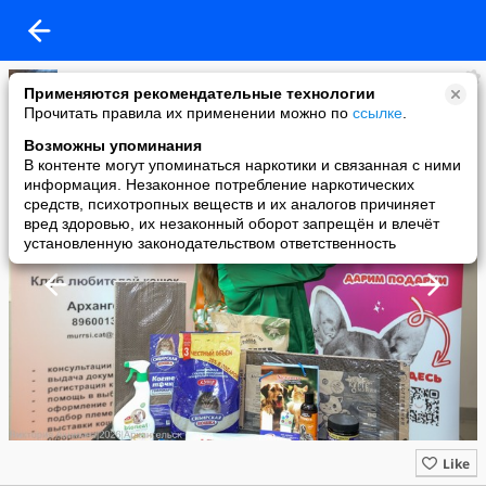
Когтеточки для кошек ТМ "Когтедралка" и "Когтемания"
Применяются рекомендательные технологии
added a photo
Прочитать правила их применении можно по
ссылке
.
21 May в 17:56
Возможны упоминания
В контенте могут упоминаться наркотики и связанная с ними
информация. Незаконное потребление наркотических
средств, психотропных веществ и их аналогов причиняет
вред здоровью, их незаконный оборот запрещён и влечёт
установленную законодательством ответственность
Like